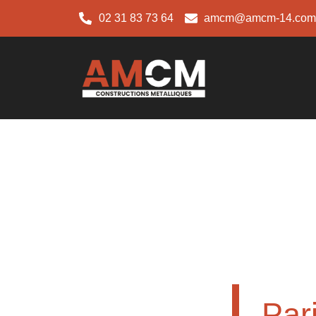
02 31 83 73 64
amcm@amcm-14.com
Par